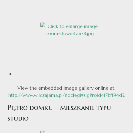
View the embedded image gallery online at:
http://www.wilczajama.pl/noclegi#sigProId4f7bff94d2
Piętro domku - mieszkanie typu
studio