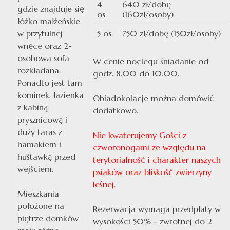
4
640 zł/dobę
gdzie znajduje się
os.
(160zł/osoby)
łóżko małżeńskie
w przytulnej
5 os.
750 zł/dobę (150zł/osoby)
wnęce oraz 2-
osobowa sofa
W cenie noclegu śniadanie od
rozkładana.
godz. 8.00 do 10.00.
Ponadto jest tam
kominek, łazienka
Obiadokolacje można domówić
z kabiną
dodatkowo.
prysznicową i
duży taras z
Nie kwaterujemy Gości z
hamakiem i
czworonogami ze względu na
huśtawką przed
terytorialność i charakter naszych
wejściem.
psiaków oraz bliskość zwierzyny
leśnej.
Mieszkania
położone na
Rezerwacja wymaga przedpłaty w
piętrze domków
wysokości 50% - zwrotnej do 2