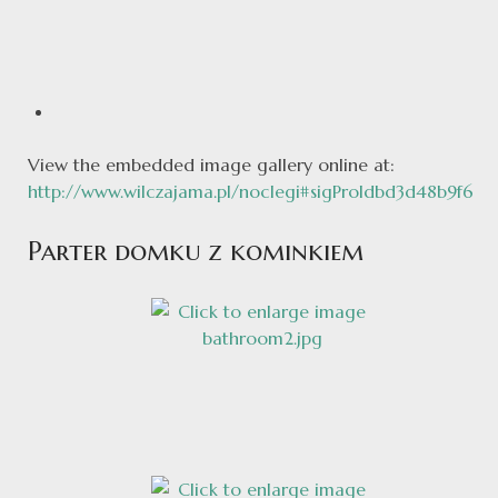
View the embedded image gallery online at:
http://www.wilczajama.pl/noclegi#sigProIdbd3d48b9f6
Parter domku z kominkiem