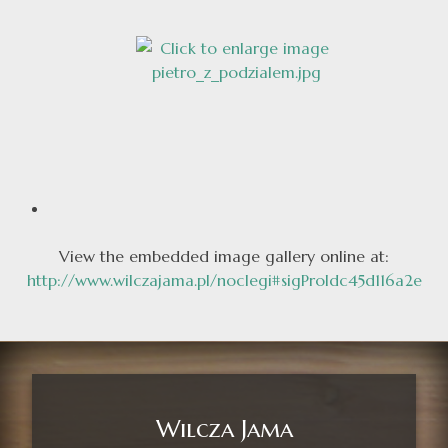
View the embedded image gallery online at:
http://www.wilczajama.pl/noclegi#sigProIdc45d116a2e
Wilcza Jama