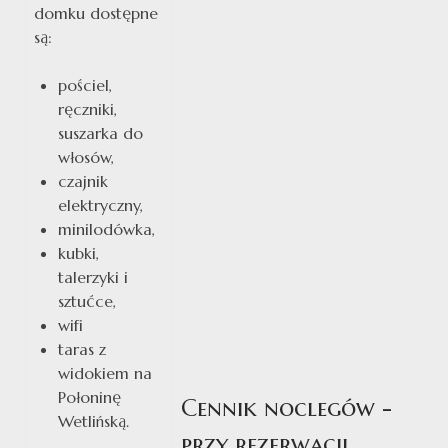
domku dostępne
są:
pościel,
ręczniki,
suszarka do
włosów,
czajnik
elektryczny,
minilodówka,
kubki,
talerzyki i
sztućce,
wifi
taras z
widokiem na
Połoninę
Cennik noclegów -
Wetlińską.
przy rezerwacji