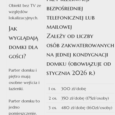
Obiekt bez TV ze
bezpośredniej
względów
telefonicznej lub
lokalizacyjnych.
mailowej
Jak
Zależy od liczby
wyglądają
osób zakwaterowanych
domki dla
na jednej kondygnacji
gości?
domku (obowiązuje od
Parter domku i
stycznia 2026 r.)
piętro mają
osobne wejścia i
łazienki.
1 os.
300 zł/dobę
2 os.
350 zł/dobę (175zł/osoby)
Parter domku to
jedno
3 os.
480 zł/dobę (160zł/osoby)
pomieszczenie,