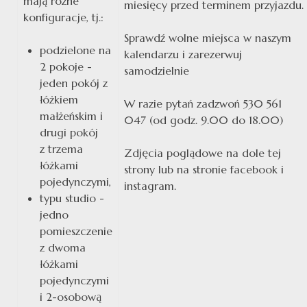
mają różne
miesięcy przed terminem przyjazdu.
konfiguracje, tj.:
Sprawdź wolne miejsca w naszym
podzielone na
kalendarzu i zarezerwuj
2 pokoje -
samodzielnie
jeden pokój z
łóżkiem
W razie pytań zadzwoń 530 561
małżeńskim i
047 (od godz. 9.00 do 18.00)
drugi pokój
z trzema
Zdjęcia poglądowe na dole tej
łóżkami
strony lub na stronie facebook i
pojedynczymi,
instagram.
typu studio -
jedno
pomieszczenie
z dwoma
łóżkami
pojedynczymi
i 2-osobową